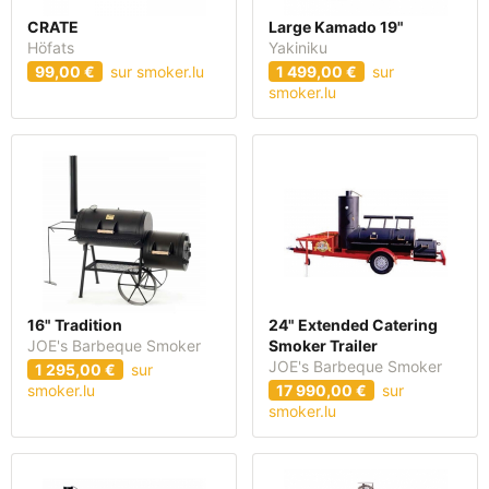
CRATE
Large Kamado 19"
Höfats
Yakiniku
99,00 €
sur smoker.lu
1 499,00 €
sur
smoker.lu
16" Tradition
24" Extended Catering
JOE's Barbeque Smoker
Smoker Trailer
JOE's Barbeque Smoker
1 295,00 €
sur
smoker.lu
17 990,00 €
sur
smoker.lu