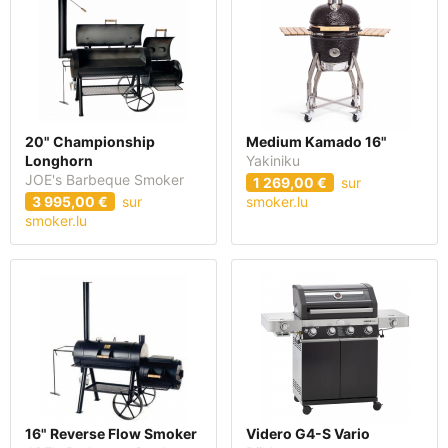
20" Championship
Medium Kamado 16"
Longhorn
Yakiniku
JOE's Barbeque Smoker
1 269,00 €
sur
3 995,00 €
sur
smoker.lu
smoker.lu
16" Reverse Flow Smoker
Videro G4-S Vario