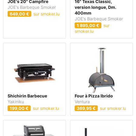
JOE's 20" Campfire
16" Texas Classic,
JOE's Barbeque Smoker
version longue, Dm.
400mm
649,00 €
sur smoker.lu
JOE's Barbeque Smoker
1 895,00 €
sur
smoker.lu
Shichirin Barbecue
Four à Pizza Ibrido
Yakiniku
Ventura
199,00 €
sur smoker.lu
369,95 €
sur smoker.lu