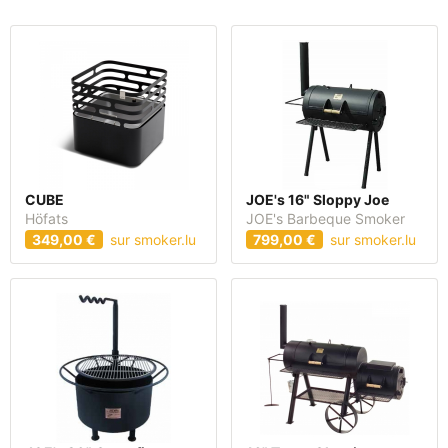
CUBE
JOE's 16" Sloppy Joe
Höfats
JOE's Barbeque Smoker
349,00 €
sur smoker.lu
799,00 €
sur smoker.lu