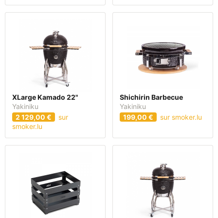
XLarge Kamado 22"
Shichirin Barbecue
Yakiniku
Yakiniku
2 129,00 €
sur
199,00 €
sur smoker.lu
smoker.lu