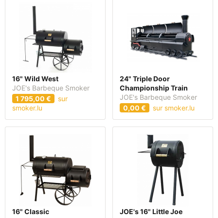
16" Wild West
24" Triple Door
JOE's Barbeque Smoker
Championship Train
JOE's Barbeque Smoker
1 795,00 €
sur
smoker.lu
0,00 €
sur smoker.lu
16" Classic
JOE's 16" Little Joe