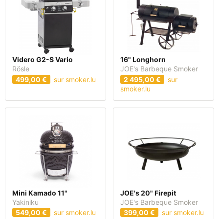
Videro G2-S Vario
16" Longhorn
Rösle
JOE's Barbeque Smoker
499,00 €
sur smoker.lu
2 495,00 €
sur
smoker.lu
Mini Kamado 11"
JOE's 20" Firepit
Yakiniku
JOE's Barbeque Smoker
549,00 €
sur smoker.lu
399,00 €
sur smoker.lu