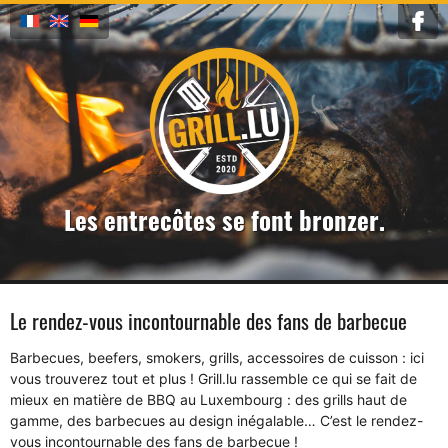
Les entrecôtes se font bronzer.
Le rendez-vous incontournable des fans de barbecue
Barbecues, beefers, smokers, grills, accessoires de cuisson : ici
vous trouverez tout et plus ! Grill.lu rassemble ce qui se fait de
mieux en matière de BBQ au Luxembourg : des grills haut de
gamme, des barbecues au design inégalable… C’est le rendez-
vous incontournable des fans de barbecue !