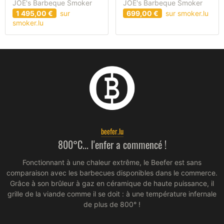
JOE's Barbeque Smoker
JOE's Barbeque Smoker
1 495,00 €
sur
699,00 €
sur smoker.lu
smoker.lu
beefer.lu
800°C... l'enfer a commencé !
Fonctionnant à une chaleur extrême, le Beefer est sans
comparaison avec les barbecues disponibles dans le commerce.
Grâce à son brûleur à gaz en céramique de haute puissance, il
grille de la viande comme il se doit : à une température infernale
de plus de 800° !