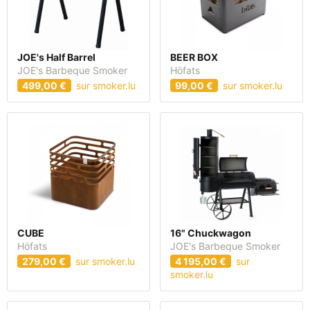
JOE's Half Barrel
BEER BOX
JOE's Barbeque Smoker
Höfats
499,00 €
sur smoker.lu
99,00 €
sur smoker.lu
CUBE
16" Chuckwagon
Höfats
JOE's Barbeque Smoker
279,00 €
sur smoker.lu
4 195,00 €
sur
smoker.lu